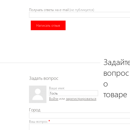
Получать ответы
на e-mail
(не публикуется)
Написать отзыв
Задайт
вопрос
Задать вопрос
о
Ваше имя:
товаре
Войти
или
зарегистрироваться
Город
Ваш вопрос
*