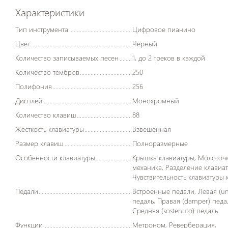
Характеристики
Тип инструмента
Цифровое пианино
Цвет
Черный
Количество записываемых песен
1, до 2 треков в каждой
Количество тембров
250
Полифония
256
Дисплей
Монохромный
Количество клавиш
88
Жесткость клавиатуры
Взвешенная
Размер клавиш
Полноразмерные
Особенности клавиатуры
Крышка клавиатуры, Молоточковая
механика, Разделение клавиат
Чувствительность клавиатуры 
Педали
Встроенные педали, Левая (una corda)
педаль, Правая (damper) педа
Средняя (sostenuto) педаль
Функции
Метроном, Реверберация,