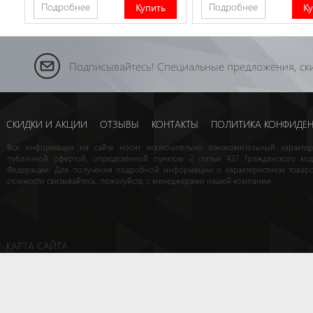
Подробнее
Подробнее
Купить
К
Подписывайтесь! Специальные предложения, ски
СКИДКИ И АКЦИИ
ОТЗЫВЫ
КОНТАКТЫ
ПОЛИТИКА КОНФИДЕ
Вся информация на сайте носит исключительно ознакомительный характе
публичной офертой, определённой пунктом 2 статьи 437 Гражданского код
Федерации. Для получения подробной информации о характеристиках товаро
стоимости связывайтесь, пожалуйста, с менеджерами нашей компании.
КАРТА САЙТА