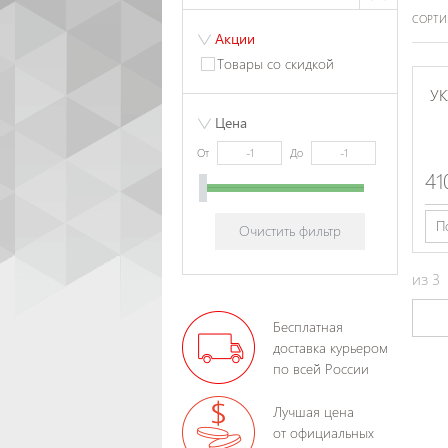
СОРТИ
Акции
Товары со скидкой
У
Цена
От
До
41
П
Очистить фильтр
из
3
Бесплатная
доставка курьером
по всей России
Лучшая цена
от официальных