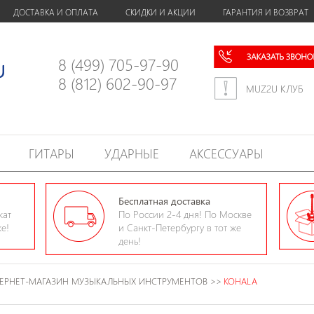
ДОСТАВКА И ОПЛАТА
СКИДКИ И АКЦИИ
ГАРАНТИЯ И ВОЗВРАТ
8 (499) 705-97-90
8 (812) 602-90-97
MUZ2U КЛУБ
ГИТАРЫ
УДАРНЫЕ
АКСЕССУАРЫ
Бесплатная доставка
кат
По России 2-4 дня! По Москве
ке!
и Санкт-Петербургу в тот же
день!
ЕРНЕТ-МАГАЗИН МУЗЫКАЛЬНЫХ ИНСТРУМЕНТОВ
>>
KOHALA