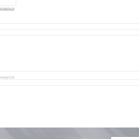
роваться
ликуется)