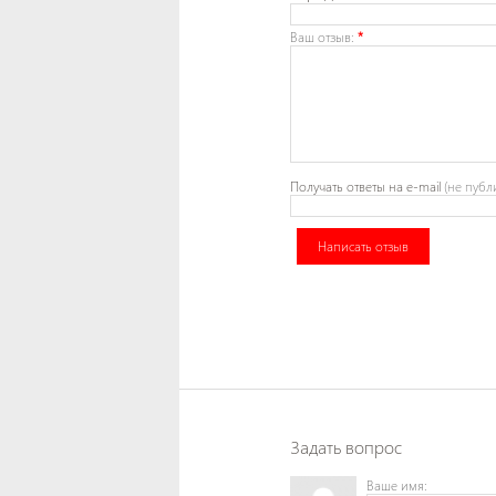
Ваш отзыв:
*
Получать ответы
на e-mail
(не публ
Написать отзыв
Задать вопрос
Ваше имя: