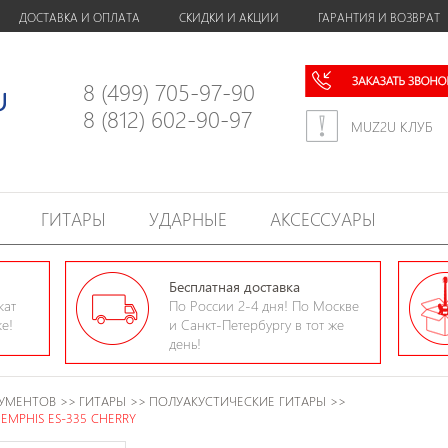
ДОСТАВКА И ОПЛАТА
СКИДКИ И АКЦИИ
ГАРАНТИЯ И ВОЗВРАТ
8 (499) 705-97-90
8 (812) 602-90-97
MUZ2U КЛУБ
ГИТАРЫ
УДАРНЫЕ
АКСЕССУАРЫ
Бесплатная доставка
кат
По России 2-4 дня! По Москве
ке!
и Санкт-Петербургу в тот же
день!
РУМЕНТОВ
>>
ГИТАРЫ
>>
ПОЛУАКУСТИЧЕСКИЕ ГИТАРЫ
>>
EMPHIS ES-335 CHERRY