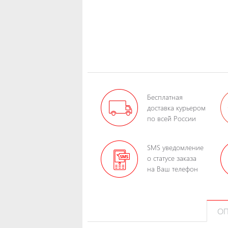
Бесплатная
доставка курьером
по всей России
SMS уведомление
о статусе заказа
на Ваш телефон
ОП