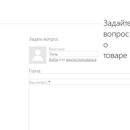
Задайт
вопрос
Задать вопрос
о
Ваше имя:
товаре
Войти
или
зарегистрироваться
Город
Ваш вопрос
*