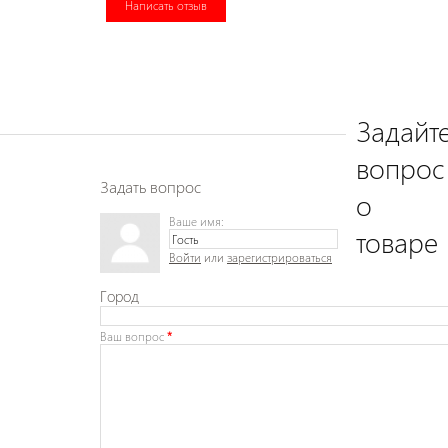
Написать отзыв
Задайт
вопрос
Задать вопрос
о
Ваше имя:
товаре
Войти
или
зарегистрироваться
Город
Ваш вопрос
*