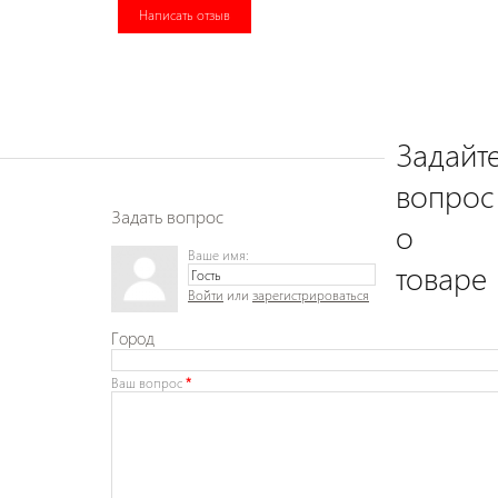
Написать отзыв
Задайт
вопрос
Задать вопрос
о
Ваше имя:
товаре
Войти
или
зарегистрироваться
Город
Ваш вопрос
*