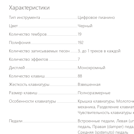
Характеристики
Тип инструмента
Цифровое пианино
Цвет
Черный
Количество тембров
19
Полифония
192
Количество записываемых песен
3, до 1 треков в каждой
Количество эффектов
7
Дисплей
Монохромный
Количество клавиш
88
Жесткость клавиатуры
Взвешенная
Размер клавиш
Полноразмерные
Особенности клавиатуры
Крышка клавиатуры, Молоточковая
механика, Разделение клавиат
Чувствительность клавиатуры 
Педали
Встроенные педали, Левая (una corda)
педаль, Правая (damper) педа
Средняя (sostenuto) педаль