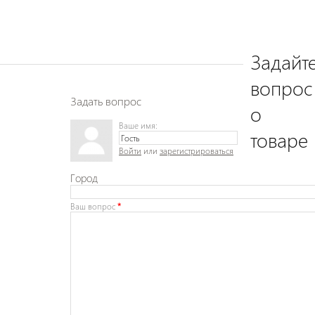
Задайт
вопрос
Задать вопрос
о
Ваше имя:
товаре
Войти
или
зарегистрироваться
Город
Ваш вопрос
*