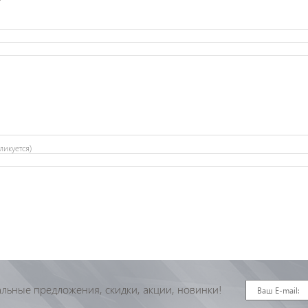
ликуется)
льные предложения, скидки, акции, новинки!