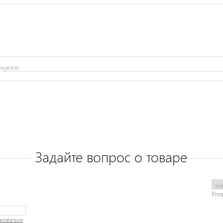
икуется)
Задайте вопрос о товаре
Упо
роваться