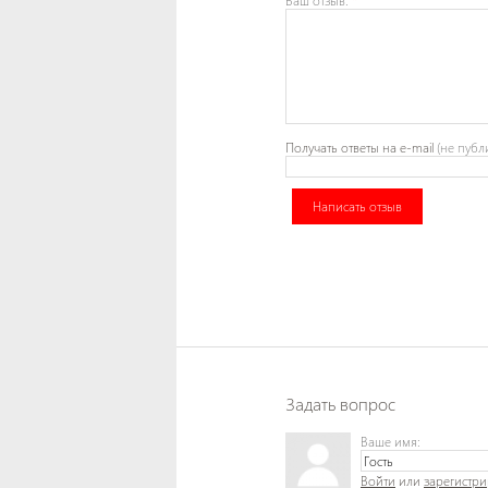
Ваш отзыв:
*
Получать ответы
на e-mail
(не публ
Написать отзыв
Задать вопрос
Ваше имя:
Войти
или
зарегистри