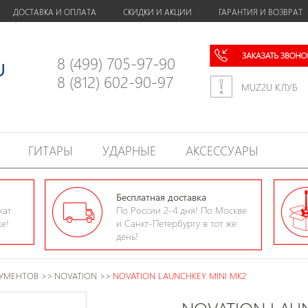
ДОСТАВКА И ОПЛАТА
СКИДКИ И АКЦИИ
ГАРАНТИЯ И ВОЗВРАТ
8 (499) 705-97-90
8 (812) 602-90-97
MUZ2U КЛУБ
ГИТАРЫ
УДАРНЫЕ
АКСЕССУАРЫ
Бесплатная доставка
кат
По России 2-4 дня! По Москве
ке!
и Санкт-Петербургу в тот же
день!
РУМЕНТОВ
>>
NOVATION
>>
NOVATION LAUNCHKEY MINI MK2