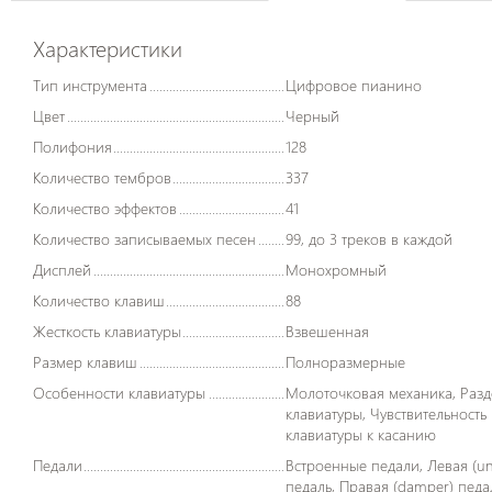
Характеристики
Тип инструмента
Цифровое пианино
Цвет
Черный
Полифония
128
Количество тембров
337
Количество эффектов
41
Количество записываемых песен
99, до 3 треков в каждой
Дисплей
Монохромный
Количество клавиш
88
Жесткость клавиатуры
Взвешенная
Размер клавиш
Полноразмерные
Особенности клавиатуры
Молоточковая механика, Разделение
клавиатуры, Чувствительность
клавиатуры к касанию
Педали
Встроенные педали, Левая (una corda)
педаль, Правая (damper) педа