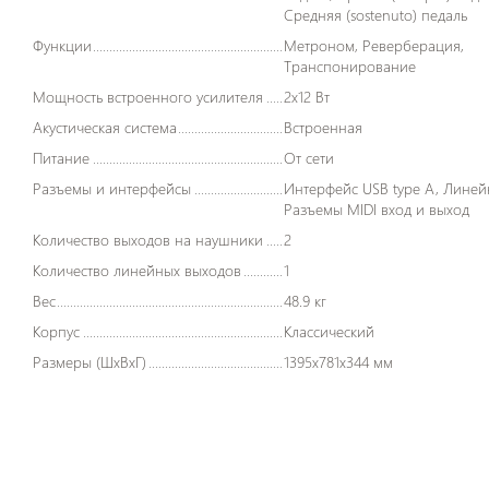
Средняя (sostenuto) педаль
Функции
Метроном, Реверберация,
Транспонирование
Мощность встроенного усилителя
2x12 Вт
Акустическая система
Встроенная
Питание
От сети
Разъемы и интерфейсы
Интерфейс USB type A, Линейный вход,
Разъемы MIDI вход и выход
Количество выходов на наушники
2
Количество линейных выходов
1
Вес
48.9 кг
Корпус
Классический
Размеры (ШxВxГ)
1395x781x344 мм