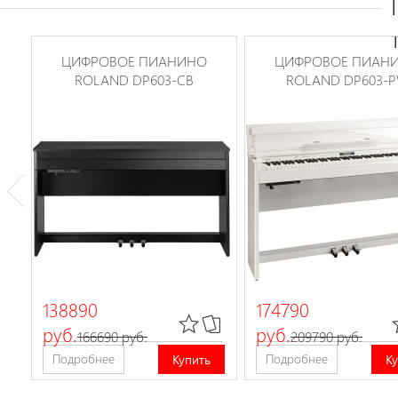
ЦИФРОВОЕ ПИАНИНО
ЦИФРОВОЕ ПИАН
ROLAND DP603-CB
ROLAND DP603-
138890
174790
руб.
руб.
166690 руб.
209790 руб.
Подробнее
Подробнее
Купить
К