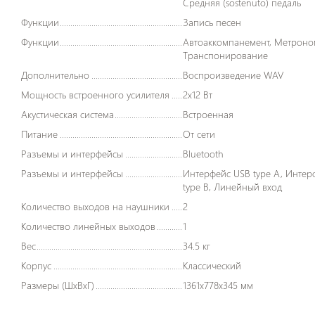
Средняя (sostenuto) педаль
Функции
Запись песен
Функции
Автоаккомпанемент, Метроном,
Транспонирование
Дополнительно
Воспроизведение WAV
Мощность встроенного усилителя
2x12 Вт
Акустическая система
Встроенная
Питание
От сети
Разъемы и интерфейсы
Bluetooth
Разъемы и интерфейсы
Интерфейс USB type A, Интерфейс USB
type B, Линейный вход
Количество выходов на наушники
2
Количество линейных выходов
1
Вес
34.5 кг
Корпус
Классический
Размеры (ШxВxГ)
1361x778x345 мм