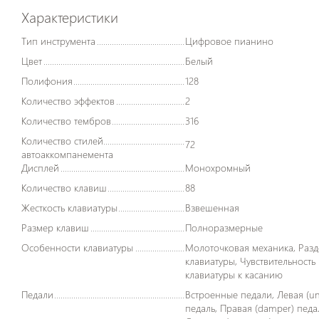
Характеристики
Тип инструмента
Цифровое пианино
Цвет
Белый
Полифония
128
Количество эффектов
2
Количество тембров
316
Количество стилей
72
автоаккомпанемента
Дисплей
Монохромный
Количество клавиш
88
Жесткость клавиатуры
Взвешенная
Размер клавиш
Полноразмерные
Особенности клавиатуры
Молоточковая механика, Разделение
клавиатуры, Чувствительность
клавиатуры к касанию
Педали
Встроенные педали, Левая (una corda)
педаль, Правая (damper) педа