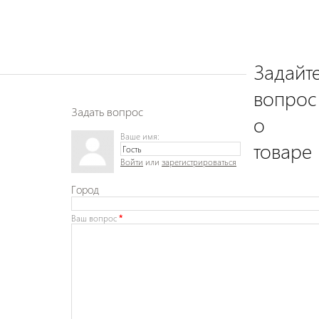
Задайт
вопрос
Задать вопрос
о
Ваше имя:
товаре
Войти
или
зарегистрироваться
Город
Ваш вопрос
*